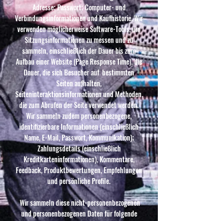
Adresse; Passwort; Computer- und
Verbindungsinformationen und Kaufhistorie. Wir
verwenden möglicherweise Software-Tools, um
Sitzungsinformationen zu messen und zu
sammeln, einschließlich der Dauer bis zum
Aufbau einer Website (Page Response Time), die
Dauer, die sich Besucher auf bestimmten
Seiten aufhalten,
Seiteninteraktionsinformationen und Methoden,
die zum Abrufen der Seite verwendet werden.
Wir sammeln zudem personenbezogene,
identifizierbare Informationen (einschließlich
Name, E-Mail, Passwort, Kommunikation);
Zahlungsdetails (einschließlich
Kreditkarteninformationen), Kommentare,
Feedback, Produktbewertungen, Empfehlungen
und persönliche Profile.
Wir sammeln diese nicht-personenbezogenen
und personenbezogenen Daten für folgende