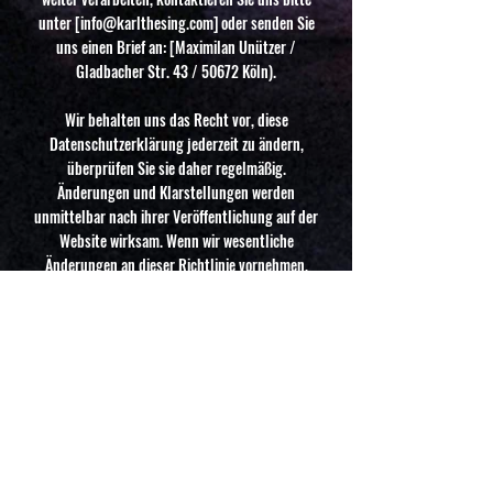
unter [
info@karlthesing.com
] oder senden Sie
uns einen Brief an: [Maximilan Unützer /
Gladbacher Str. 43 / 50672 Köln).
Wir behalten uns das Recht vor, diese
Datenschutzerklärung jederzeit zu ändern,
überprüfen Sie sie daher regelmäßig.
Änderungen und Klarstellungen werden
unmittelbar nach ihrer Veröffentlichung auf der
Website wirksam. Wenn wir wesentliche
Änderungen an dieser Richtlinie vornehmen,
werden wir Sie hier über diese Änderungen in
Kenntnis setzten. Somit wissen Sie, welche
Informationen wir erfassen, wie wir sie
verwenden und unter welchen Umständen wir
diese gegebenenfalls verwenden und / oder
veröffentlichen.
Wenn Sie persönliche Daten, die wir über Sie
haben, einsehen, korrigieren, ändern oder