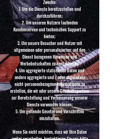
Zwecke:
Um die Dienste bereitzustellen und
durchzuführen;
Um unseren Nutzern laufenden
Kundenservice und technischen Support zu
bieten;
Um unsere Besucher und Nutzer mit
allgemeinen oder personalisierten, auf den
Dienst bezogenen Hinweisen und
Werbebotschaften zu kontaktieren;
Um aggregierte statistische Daten und
andere aggregierte und / oder abgeleitete
nicht-personenbezogene Informationen zu
erstellen, die wir oder unsere Geschäftspartner
zur Bereitstellung und Verbesserung unserer
Dienste verwenden können;
Um geltende Gesetze und Vorschriften
einzuhalten.
Wenn Sie nicht möchten, dass wir Ihre Daten
weiter verarbeiten, kontaktieren Sie uns bitte