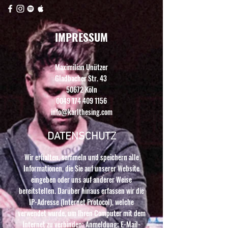
IMPRESSUM
Maximilian Unützer
Gladbacher Str. 43
50672 Köln
0049 174 409 1156
info@karlthesing.com
DATENSCHUTZ
Wir erhalten, sammeln und speichern alle
Informationen, die Sie auf unserer Website
eingeben oder uns auf anderer Weise
bereitstellen. Darüber hinaus erfassen wir die
IP-Adresse (Internet Protocol), welche
verwendet wurde, um Ihren Computer mit dem
Internet zu verbinden; Anmeldung; E-Mail-